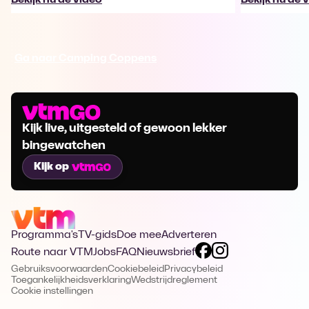
Ga naar Camping Coppens
Kijk live, uitgesteld of gewoon lekker
bingewatchen
Kijk op
Programma's
TV-gids
Doe mee
Adverteren
Route naar VTM
Jobs
FAQ
Nieuwsbrief
Gebruiksvoorwaarden
Cookiebeleid
Privacybeleid
Toegankelijkheidsverklaring
Wedstrijdreglement
Cookie instellingen