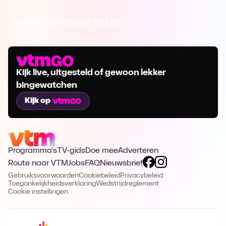
Ga naar Vakantiehuis for Life
Kijk live, uitgesteld of gewoon lekker
bingewatchen
Kijk op
Programma's
TV-gids
Doe mee
Adverteren
Route naar VTM
Jobs
FAQ
Nieuwsbrief
Gebruiksvoorwaarden
Cookiebeleid
Privacybeleid
Toegankelijkheidsverklaring
Wedstrijdreglement
Cookie instellingen