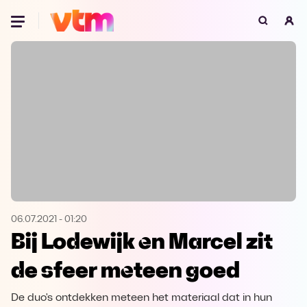
Oeps, browser niet ondersteund
Voor je onze programma's gaat ontdekken,
best je browser updaten of hieronder één
van de ondersteunde browsers
downloaden.
Google Chrome
Download
Firefox
Download
Safari
Download
06.07.2021
-
01:20
Bij Lodewijk en Marcel zit
Microsoft Edge
Download
de sfeer meteen goed
Opera
Download
De duo's ontdekken meteen het materiaal dat in hun