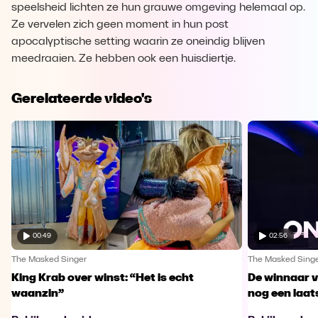
speelsheid lichten ze hun grauwe omgeving helemaal op.
Ze vervelen zich geen moment in hun post
apocalyptische setting waarin ze oneindig blijven
meedraaien. Ze hebben ook een huisdiertje.
Gerelateerde video's
00:49
02:56
The Masked Singer
The Masked Sing
King Krab over winst: “Het is echt
De winnaar 
waanzin”
nog een laa