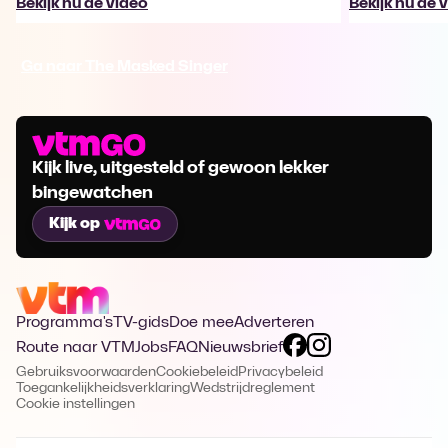
Bekijk nu de video
Bekijk nu de 
Ga naar The Masked Singer
Kijk live, uitgesteld of gewoon lekker
bingewatchen
Kijk op
Programma's
TV-gids
Doe mee
Adverteren
Route naar VTM
Jobs
FAQ
Nieuwsbrief
Gebruiksvoorwaarden
Cookiebeleid
Privacybeleid
Toegankelijkheidsverklaring
Wedstrijdreglement
Cookie instellingen