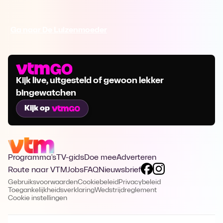
Ga naar De Luizenmoeder
Kijk live, uitgesteld of gewoon lekker
bingewatchen
Kijk op
Programma's
TV-gids
Doe mee
Adverteren
Route naar VTM
Jobs
FAQ
Nieuwsbrief
Gebruiksvoorwaarden
Cookiebeleid
Privacybeleid
Toegankelijkheidsverklaring
Wedstrijdreglement
Cookie instellingen