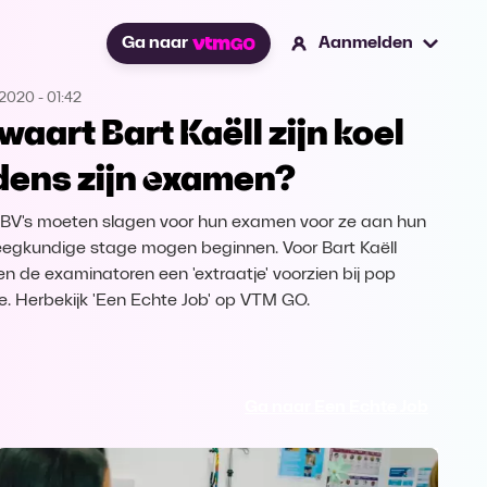
Ga naar
Aanmelden
.2020
-
01:42
waart Bart Kaëll zijn koel
jdens zijn examen?
BV's moeten slagen voor hun examen voor ze aan hun
eegkundige stage mogen beginnen. Voor Bart Kaëll
n de examinatoren een 'extraatje' voorzien bij pop
lle. Herbekijk 'Een Echte Job' op VTM GO.
Ga naar Een Echte Job