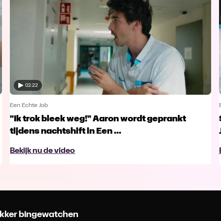
02:22
Een Echte Job
"Ik trok bleek weg!" Aaron wordt geprankt
tijdens nachtshift in Een ...
Bekijk nu de video
 lekker bingewatchen