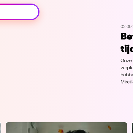
Oeps, browser niet ondersteund
02.09
Voor je onze programma's gaat ontdekken,
Be
best je browser updaten of hieronder één
van de ondersteunde browsers
ti
downloaden.
Onze 
Google Chrome
Download
verpl
hebbe
Firefox
Download
Mirei
Safari
Download
Microsoft Edge
Download
Opera
Download