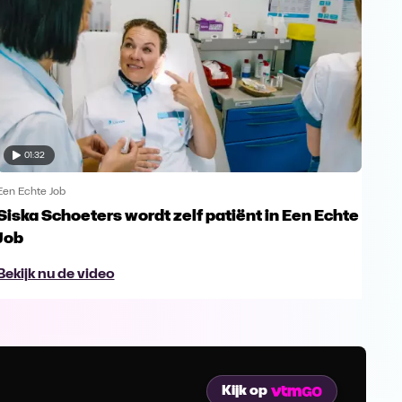
01:32
Een Echte Job
Een 
Siska Schoeters wordt zelf patiënt in Een Echte
"Is
Job
gee
Bekijk nu de video
Bek
Kijk op