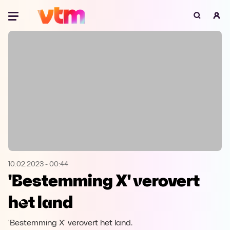
Oeps, browser niet ondersteund
Voor je onze programma's gaat ontdekken,
best je browser updaten of hieronder één
van de ondersteunde browsers
downloaden.
Google Chrome
Download
Firefox
Download
Safari
Download
10.02.2023
-
00:44
'Bestemming X' verovert
Microsoft Edge
Download
het land
Opera
Download
'Bestemming X' verovert het land.