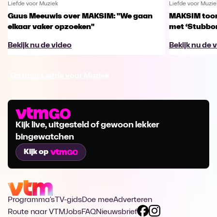
Liefde voor Muziek
Liefde voor Muzie
Guus Meeuwis over MAKSIM: "We gaan
MAKSIM toont
elkaar vaker opzoeken"
met ‘Stubbo
Bekijk nu de video
Bekijk nu de 
Ga naar Liefde voor Muziek
Kijk live, uitgesteld of gewoon lekker
bingewatchen
Kijk op
Programma's
TV-gids
Doe mee
Adverteren
Route naar VTM
Jobs
FAQ
Nieuwsbrief