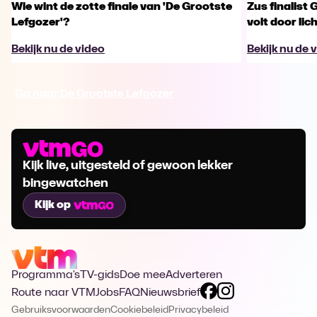
Wie wint de zotte finale van 'De Grootste
Zus finalist 
Lefgozer'?
volt door li
Bekijk nu de video
Bekijk nu de 
Ga naar De Grootste Lefgozer
Kijk live, uitgesteld of gewoon lekker
bingewatchen
Kijk op
Programma's
TV-gids
Doe mee
Adverteren
Route naar VTM
Jobs
FAQ
Nieuwsbrief
Gebruiksvoorwaarden
Cookiebeleid
Privacybeleid