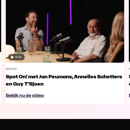
01:05
Allerlei
Spot On! met Jan Peumans, Annelies Schetters
en Guy T'Sjoen
Bekijk nu de video