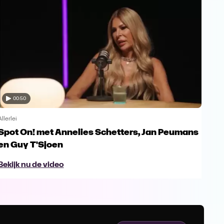
00:50
Allerlei
Allerl
Spot On! met Annelies Schetters, Jan Peumans
Spo
en Guy T'Sjoen
Ur
Bekijk nu de video
Bek