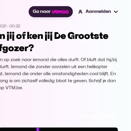
Ga naar
Aanmelden
2021
-
00:32
 jij of ken jij De Grootste
fgozer?
n op zoek naar iemand die alles durft. Of bluft dat hij/zij
 durft. Iemand die zonder aarzelen uit een helikopter
gt. Iemand die onder alle omstandigheden cool blijft. En
ang is om zichzelf volledig bloot te geven. Schrijf je dan
 op VTM.be.
Ga naar Allerlei