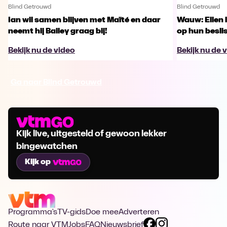
Blind Getrouwd
Blind Getrouwd
Ian wil samen blijven met Maïté en daar
Wauw: Ellen 
neemt hij Bailey graag bij!
op hun besl
Bekijk nu de video
Bekijk nu de 
Ga naar Blind Getrouwd
Kijk live, uitgesteld of gewoon lekker
bingewatchen
Kijk op
Programma's
TV-gids
Doe mee
Adverteren
Route naar VTM
Jobs
FAQ
Nieuwsbrief