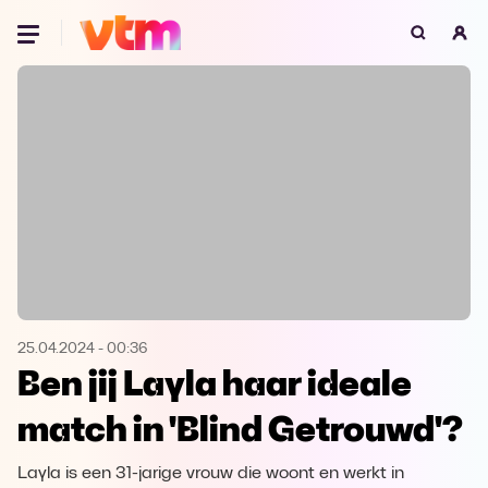
Oeps, browser niet ondersteund
Voor je onze programma's gaat ontdekken,
best je browser updaten of hieronder één
van de ondersteunde browsers
downloaden.
Google Chrome
Download
Firefox
Download
Safari
Download
25.04.2024
-
00:36
Ben jij Layla haar ideale
Microsoft Edge
Download
match in 'Blind Getrouwd'?
Opera
Download
Layla is een 31-jarige vrouw die woont en werkt in