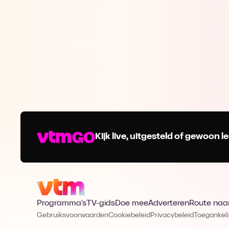
Kijk live, uitgesteld of gewoon
Programma's
TV-gids
Doe mee
Adverteren
Route naa
Gebruiksvoorwaarden
Cookiebeleid
Privacybeleid
Toegankeli