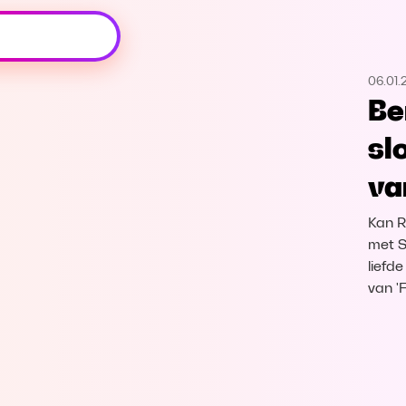
Oeps, browser niet ondersteund
06.01.
Voor je onze programma's gaat ontdekken,
Be
best je browser updaten of hieronder één
van de ondersteunde browsers
sl
downloaden.
va
Google Chrome
Download
Kan R
Firefox
Download
met S
liefd
van '
Safari
Download
Microsoft Edge
Download
Opera
Download