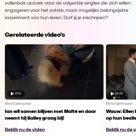
vollenbak opzoek naar de volgende singles die zich willen
engageren voor het zotste, maar mogelijks belangrijskte
experiment van hun leven. Durf jij je inschrijven?
Gerelateerde video's
01:10
02:25
Blind Getrouwd
Blind Getrouwd
Ian wil samen blijven met Maïté en daar
Wauw: Ellen 
neemt hij Bailey graag bij!
op hun besl
Bekijk nu de video
Bekijk nu de 