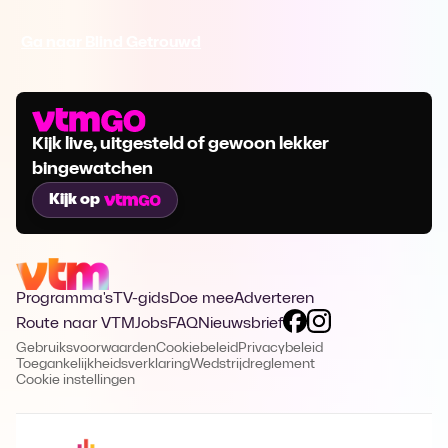
Ga naar Blind Getrouwd
Kijk live, uitgesteld of gewoon lekker
bingewatchen
Kijk op
Programma's
TV-gids
Doe mee
Adverteren
Route naar VTM
Jobs
FAQ
Nieuwsbrief
Gebruiksvoorwaarden
Cookiebeleid
Privacybeleid
Toegankelijkheidsverklaring
Wedstrijdreglement
Cookie instellingen