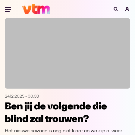
Oeps, browser niet ondersteund
Voor je onze programma's gaat ontdekken,
best je browser updaten of hieronder één
van de ondersteunde browsers
downloaden.
Google Chrome
Download
Firefox
Download
Safari
Download
24.12.2025
-
00:33
Ben jij de volgende die
Microsoft Edge
Download
blind zal trouwen?
Opera
Download
Het nieuwe seizoen is nog niet klaar en we zijn al weer