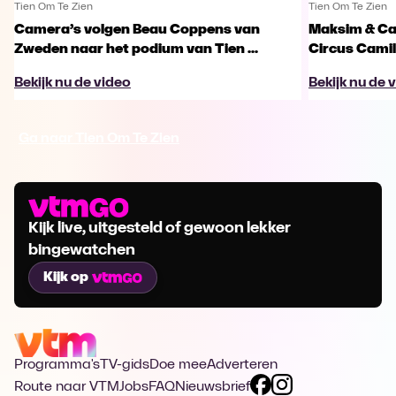
Tien Om Te Zien
Tien Om Te Zien
Camera’s volgen Beau Coppens van
Maksim & Ca
Zweden naar het podium van Tien ...
Circus Camille
Bekijk nu de video
Bekijk nu de 
Ga naar Tien Om Te Zien
Kijk live, uitgesteld of gewoon lekker
bingewatchen
Kijk op
Programma's
TV-gids
Doe mee
Adverteren
Route naar VTM
Jobs
FAQ
Nieuwsbrief