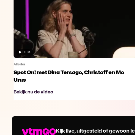
00:34
Allerlei
Spot On! met Dina Tersago, Christoff en Mo
Urus
Bekijk nu de video
Kijk live, uitgesteld of gewoon