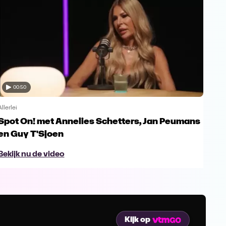
00:50
Allerlei
Allerl
Spot On! met Annelies Schetters, Jan Peumans
Spo
en Guy T'Sjoen
Ur
Bekijk nu de video
Bek
Kijk op