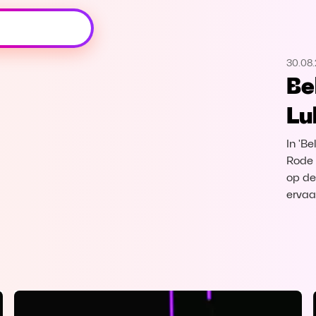
Oeps, browser niet ondersteund
30.08
Voor je onze programma's gaat ontdekken,
Be
best je browser updaten of hieronder één
van de ondersteunde browsers
Lu
downloaden.
In 'Be
Google Chrome
Download
Rode 
op de 
Firefox
Download
ervaar
Safari
Download
Microsoft Edge
Download
Opera
Download