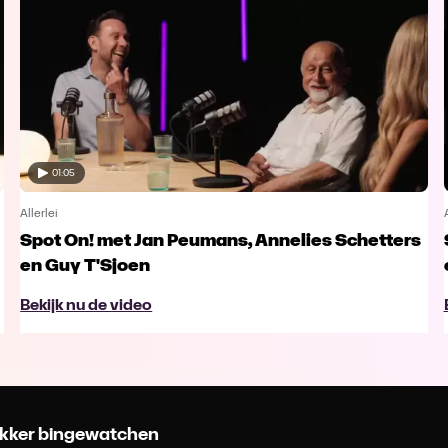
01:05
Allerlei
Spot On! met Jan Peumans, Annelies Schetters
en Guy T'Sjoen
Bekijk nu de video
 lekker bingewatchen