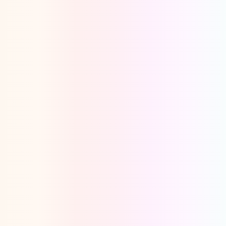
Oeps, browser niet ondersteund
Voor je onze programma's gaat ontdekken,
best je browser updaten of hieronder één
van de ondersteunde browsers
downloaden.
Google Chrome
Download
Firefox
Download
Safari
Download
Microsoft Edge
Download
Opera
Download