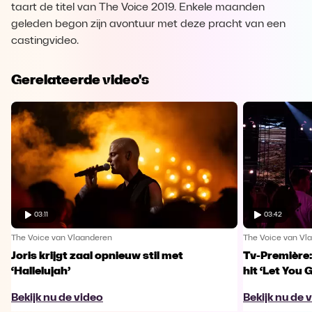
taart de titel van The Voice 2019. Enkele maanden
geleden begon zijn avontuur met deze pracht van een
castingvideo.
Gerelateerde video's
03:11
03:42
The Voice van Vlaanderen
The Voice van Vl
Joris krijgt zaal opnieuw stil met
Tv-Première:
‘Hallelujah’
hit ‘Let You 
Bekijk nu de video
Bekijk nu de 