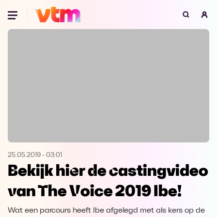
Oeps, browser niet ondersteund
Voor je onze programma's gaat ontdekken,
best je browser updaten of hieronder één
van de ondersteunde browsers
downloaden.
Google Chrome
Download
Firefox
Download
Safari
Download
25.05.2019
-
03:01
Bekijk hier de castingvideo
Microsoft Edge
Download
van The Voice 2019 Ibe!
Opera
Download
Wat een parcours heeft Ibe afgelegd met als kers op de