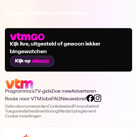
Ga naar The Voice van Vlaanderen
Kijk live, uitgesteld of gewoon lekker
bingewatchen
Kijk op
Programma's
TV-gids
Doe mee
Adverteren
Route naar VTM
Jobs
FAQ
Nieuwsbrief
Gebruiksvoorwaarden
Cookiebeleid
Privacybeleid
Toegankelijkheidsverklaring
Wedstrijdreglement
Cookie instellingen