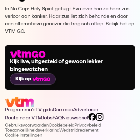
In No Cap: Holy Spirit getuigt Eva over hoe ze haar zus
verloor aan kanker. Haar zus liet zich behandelen door
een alternatieve genezer die tragisch afliep. Bekijk het op
VTM GO.
Kijk live, uitgesteld of gewoon lekker
bingewatchen
Kijk op
Programma's
TV-gids
Doe mee
Adverteren
Route naar VTM
Jobs
FAQ
Nieuwsbrief
Gebruiksvoorwaarden
Cookiebeleid
Privacybeleid
Toegankelijkheidsverklaring
Wedstrijdreglement
Cookie instellingen