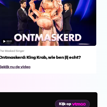
00:51
The Masked Singer
The 
Ontmaskerd: King Krab, wie ben jij echt?
Een
naa
Bekijk nu de video
Bek
Kijk op