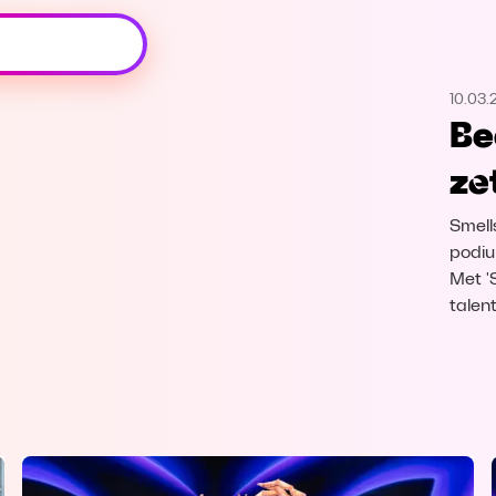
Oeps, browser niet ondersteund
10.03.
Voor je onze programma's gaat ontdekken,
Be
best je browser updaten of hieronder één
van de ondersteunde browsers
ze
downloaden.
Smells
Google Chrome
Download
podium
Met 'S
Firefox
Download
talen
Safari
Download
Microsoft Edge
Download
Opera
Download