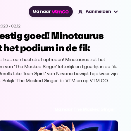
Ga naar
Aanmelden
2023
-
02:12
estig goed! Minotaurus
t het podium in de fik
 like... een heel straf optreden! Minotaurus zet het
 van 'The Masked Singer' letterlijk en figuurlijk in de fik.
mells Like Teen Spirit' van Nirvana bewijst hij alweer zijn
t. Bekijk 'The Masked Singer' bij VTM en op VTM GO.
Ga naar The Masked Singer