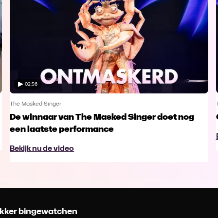
02:56
The Masked Singer
De winnaar van The Masked Singer doet nog
een laatste performance
Bekijk nu de video
 lekker bingewatchen