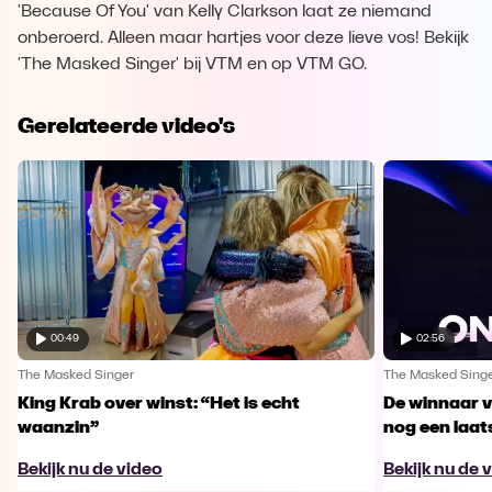
'Because Of You' van Kelly Clarkson laat ze niemand
onberoerd. Alleen maar hartjes voor deze lieve vos! Bekijk
'The Masked Singer' bij VTM en op VTM GO.
Gerelateerde video's
00:49
02:56
The Masked Singer
The Masked Sing
King Krab over winst: “Het is echt
De winnaar 
waanzin”
nog een laa
Bekijk nu de video
Bekijk nu de 