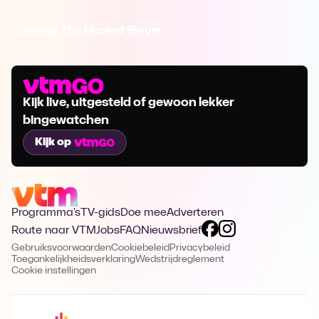
Ga naar The Masked Singer
Kijk live, uitgesteld of gewoon lekker
bingewatchen
Kijk op
Programma's
TV-gids
Doe mee
Adverteren
Route naar VTM
Jobs
FAQ
Nieuwsbrief
Gebruiksvoorwaarden
Cookiebeleid
Privacybeleid
Toegankelijkheidsverklaring
Wedstrijdreglement
Cookie instellingen