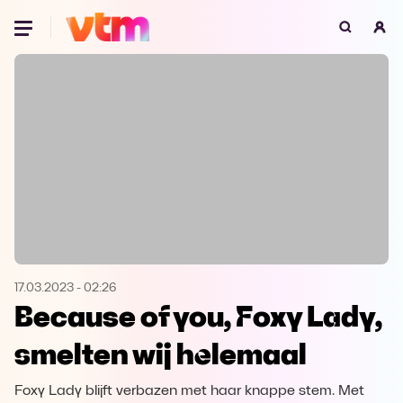
Oeps, browser niet ondersteund
Voor je onze programma's gaat ontdekken,
best je browser updaten of hieronder één
van de ondersteunde browsers
downloaden.
Google Chrome
Download
Firefox
Download
Safari
Download
17.03.2023
-
02:26
Because of you, Foxy Lady,
Microsoft Edge
Download
smelten wij helemaal
Opera
Download
Foxy Lady blijft verbazen met haar knappe stem. Met