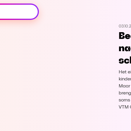
Oeps, browser niet ondersteund
03.10.
Voor je onze programma's gaat ontdekken,
Be
best je browser updaten of hieronder één
van de ondersteunde browsers
na
downloaden.
sc
Google Chrome
Download
Het e
Firefox
Download
kinde
Maar 
breng
Safari
Download
soms 
VTM 
Microsoft Edge
Download
Opera
Download