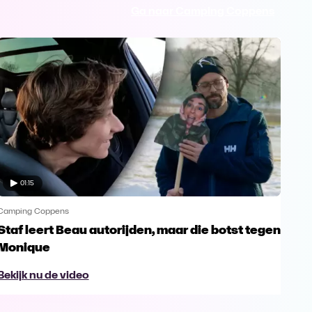
Ga naar Camping Coppens
01:15
Camping Coppens
Camp
Staf leert Beau autorijden, maar die botst tegen
Mon
Monique
sta
Bekijk nu de video
Bek