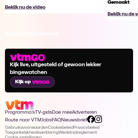
Gemaakt
Bekijk nu de video
Bekijk nu de 
Ga naar Huis Gemaakt
Kijk live, uitgesteld of gewoon lekker
bingewatchen
Kijk op
Programma's
TV-gids
Doe mee
Adverteren
Route naar VTM
Jobs
FAQ
Nieuwsbrief
Gebruiksvoorwaarden
Cookiebeleid
Privacybeleid
Toegankelijkheidsverklaring
Wedstrijdreglement
Cookie instellingen