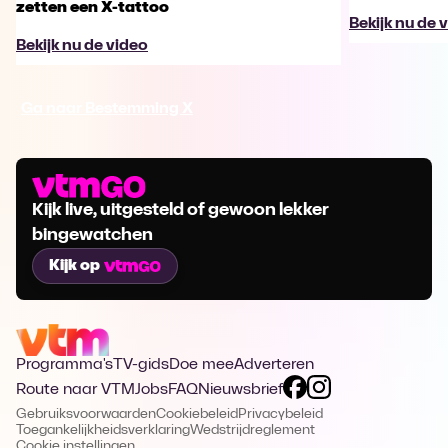
zetten een X-tattoo
Bekijk nu de 
Bekijk nu de video
Ga naar Bestemming X
Kijk live, uitgesteld of gewoon lekker
bingewatchen
Kijk op
Programma's
TV-gids
Doe mee
Adverteren
Route naar VTM
Jobs
FAQ
Nieuwsbrief
Gebruiksvoorwaarden
Cookiebeleid
Privacybeleid
Toegankelijkheidsverklaring
Wedstrijdreglement
Cookie instellingen