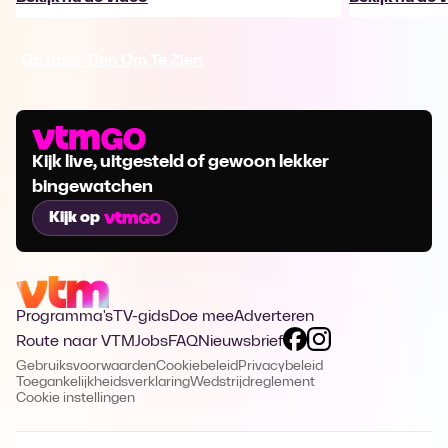
Ga naar Tien Om Te Zien
Kijk live, uitgesteld of gewoon lekker
bingewatchen
Kijk op
Programma's
TV-gids
Doe mee
Adverteren
Route naar VTM
Jobs
FAQ
Nieuwsbrief
Gebruiksvoorwaarden
Cookiebeleid
Privacybeleid
Toegankelijkheidsverklaring
Wedstrijdreglement
Cookie instellingen