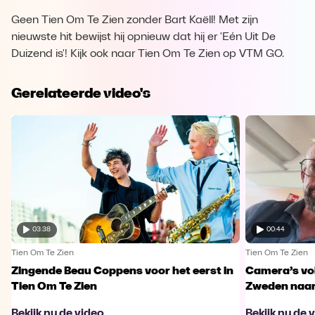
Geen Tien Om Te Zien zonder Bart Kaëll! Met zijn
nieuwste hit bewijst hij opnieuw dat hij er 'Eén Uit De
Duizend is'! Kijk ook naar Tien Om Te Zien op VTM GO.
Gerelateerde video's
03:38
00:44
Tien Om Te Zien
Tien Om Te Zien
Zingende Beau Coppens voor het eerst in
Camera’s vo
Tien Om Te Zien
Zweden naar 
Bekijk nu de video
Bekijk nu de 