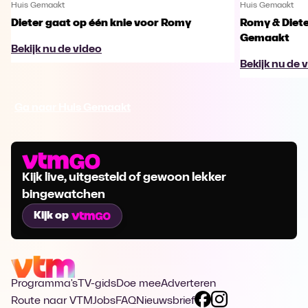
Huis Gemaakt
Huis Gemaakt
Dieter gaat op één knie voor Romy
Romy & Diete
Gemaakt
Bekijk nu de video
Bekijk nu de 
Ga naar Huis Gemaakt
Kijk live, uitgesteld of gewoon lekker
bingewatchen
Kijk op
Programma's
TV-gids
Doe mee
Adverteren
Route naar VTM
Jobs
FAQ
Nieuwsbrief