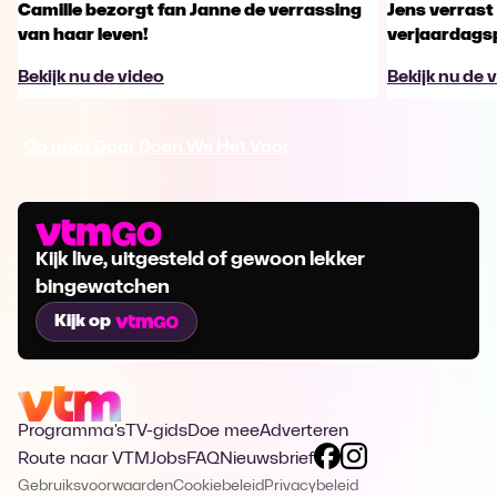
Camille bezorgt fan Janne de verrassing
Jens verrast 
van haar leven!
verjaardags
Bekijk nu de video
Bekijk nu de 
Ga naar Daar Doen We Het Voor
Kijk live, uitgesteld of gewoon lekker
bingewatchen
Kijk op
Programma's
TV-gids
Doe mee
Adverteren
Route naar VTM
Jobs
FAQ
Nieuwsbrief
Gebruiksvoorwaarden
Cookiebeleid
Privacybeleid