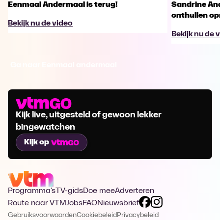
Eenmaal Andermaal is terug!
Sandrine An
onthullen opm
Bekijk nu de video
Bekijk nu de 
Ga naar Eenmaal andermaal
Kijk live, uitgesteld of gewoon lekker
bingewatchen
Kijk op
Programma's
TV-gids
Doe mee
Adverteren
Route naar VTM
Jobs
FAQ
Nieuwsbrief
Gebruiksvoorwaarden
Cookiebeleid
Privacybeleid