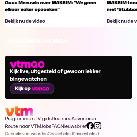
Guus Meeuwis over MAKSIM: "We gaan
MAKSIM toont
elkaar vaker opzoeken"
met ‘Stubbo
Bekijk nu de video
Bekijk nu de 
Ga naar Liefde voor Muziek
Kijk live, uitgesteld of gewoon lekker
bingewatchen
Kijk op
Programma's
TV-gids
Doe mee
Adverteren
Route naar VTM
Jobs
FAQ
Nieuwsbrief
Gebruiksvoorwaarden
Cookiebeleid
Privacybeleid