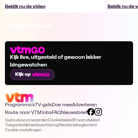
Bekijk nu de video
Bekijk nu de 
Ga naar The Best Of
Kijk live, uitgesteld of gewoon lekker
bingewatchen
Kijk op
Programma's
TV-gids
Doe mee
Adverteren
Route naar VTM
Jobs
FAQ
Nieuwsbrief
Gebruiksvoorwaarden
Cookiebeleid
Privacybeleid
Toegankelijkheidsverklaring
Wedstrijdreglement
Cookie instellingen