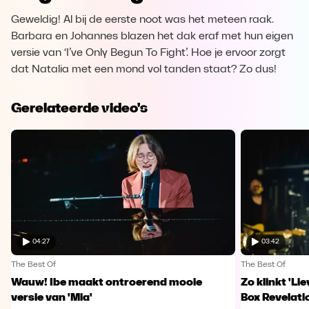
Geweldig! Al bij de eerste noot was het meteen raak.
Barbara en Johannes blazen het dak eraf met hun eigen
versie van ‘I’ve Only Begun To Fight’. Hoe je ervoor zorgt
dat Natalia met een mond vol tanden staat? Zo dus!
Gerelateerde video's
04:27
03:42
The Best Of
The Best Of
Wauw! Ibe maakt ontroerend mooie
Zo klinkt 'Li
versie van 'Mia'
Box Revelati