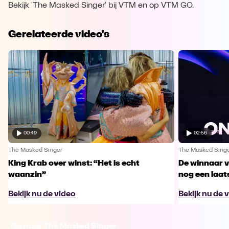
Bekijk 'The Masked Singer' bij VTM en op VTM GO.
Gerelateerde video's
00:49
02:56
The Masked Singer
The Masked Sing
King Krab over winst: “Het is echt
De winnaar 
waanzin”
nog een laa
Bekijk nu de video
Bekijk nu de 
Ga naar The Masked Singer