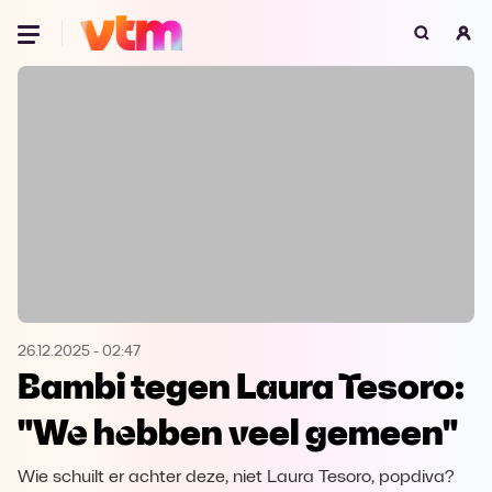
Oeps, browser niet ondersteund
Voor je onze programma's gaat ontdekken,
best je browser updaten of hieronder één
van de ondersteunde browsers
downloaden.
Google Chrome
Download
Firefox
Download
Safari
Download
26.12.2025
-
02:47
Bambi tegen Laura Tesoro:
Microsoft Edge
Download
"We hebben veel gemeen"
Opera
Download
Wie schuilt er achter deze, niet Laura Tesoro, popdiva?