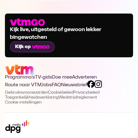
Kijk live, uitgesteld of gewoon lekker
bingewatchen
Kijk op
Programma's
TV-gids
Doe mee
Adverteren
Route naar VTM
Jobs
FAQ
Nieuwsbrief
Gebruiksvoorwaarden
Cookiebeleid
Privacybeleid
Toegankelijkheidsverklaring
Wedstrijdreglement
Cookie instellingen