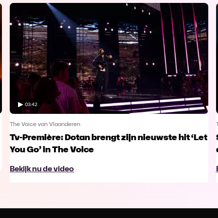
03:42
The Voice van Vlaanderen
Tv-Première: Dotan brengt zijn nieuwste hit ‘Let
You Go’ in The Voice
Bekijk nu de video