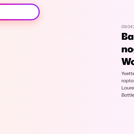
Oeps, browser niet ondersteund
09.04.
Voor je onze programma's gaat ontdekken,
Ba
best je browser updaten of hieronder één
van de ondersteunde browsers
no
downloaden.
Wo
Google Chrome
Download
Yvett
Firefox
Download
rapta
Laure
Battl
Safari
Download
Microsoft Edge
Download
Opera
Download