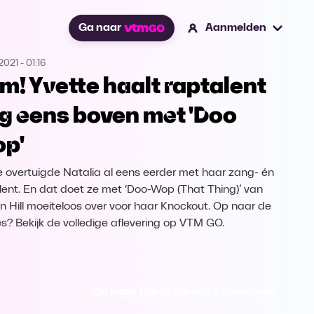
Ga naar
Aanmelden
2021
-
01:16
m! Yvette haalt raptalent
g eens boven met 'Doo
p'
e overtuigde Natalia al eens eerder met haar zang- én
lent. En dat doet ze met ‘Doo-Wop (That Thing)’ van
n Hill moeiteloos over voor haar Knockout. Op naar de
es? Bekijk de volledige aflevering op VTM GO.
Ga naar The Voice van Vlaanderen