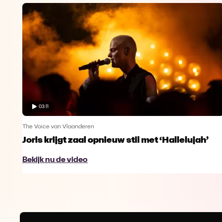
03:11
The Voice van Vlaanderen
Joris krijgt zaal opnieuw stil met ‘Hallelujah’
Bekijk nu de video