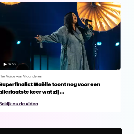
02:56
The Voice van Vlaanderen
The 
Superfinalist Maëlle toont nog voor een
Het
allerlaatste keer wat zij ...
Vl
Bekijk nu de video
Bek