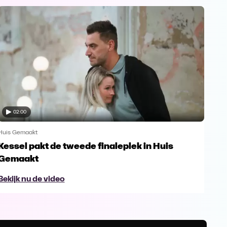
02:00
Huis Gemaakt
Huis
Kessel pakt de tweede finaleplek in Huis
De 
Gemaakt
Bek
Bekijk nu de video