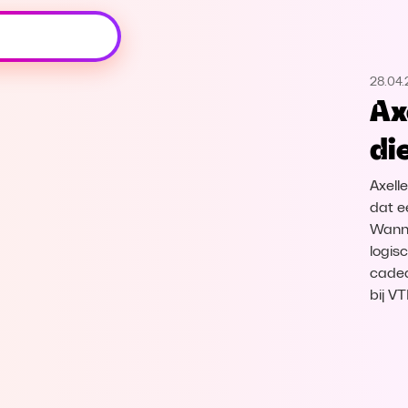
Oeps, browser niet ondersteund
28.04
Voor je onze programma's gaat ontdekken,
Ax
best je browser updaten of hieronder één
van de ondersteunde browsers
di
downloaden.
Axell
Google Chrome
Download
dat e
Wanne
Firefox
Download
logis
cadea
Safari
Download
bij V
Microsoft Edge
Download
Opera
Download