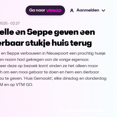
Ga naar
Aanmelden
.2025
-
02:27
elle en Seppe geven een
erbaar stukje huis terug
e en Seppe verbouwen in Nieuwpoort een prachtig huisje
en naam had gekregen van de vorige eigenaar.
er deze op bezoek komt vinden ze het alleen maar
ch om een mooi gebaar te doen en hem een dierbaar
u te geven. 'Huis Gemaakt', elke dinsdag en donderdag
TM en op VTM GO.
Ga naar Huis Gemaakt