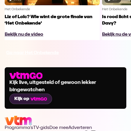
Het Onbekende
Het Onbekende
Liz of Loïc? Wie wint de grote finale van
Is rood licht 
‘Het Onbekende’
Davy?
Bekijk nu de video
Bekijk nu de 
Ga naar Het Onbekende
Kijk live, uitgesteld of gewoon lekker
bingewatchen
Kijk op
Programma's
TV-gids
Doe mee
Adverteren