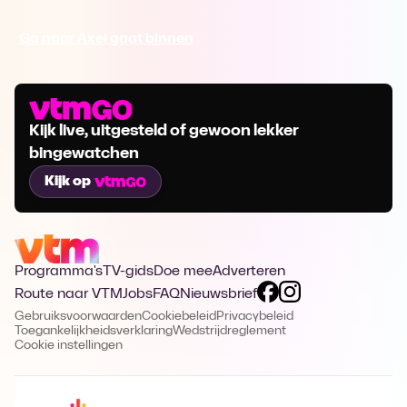
Ga naar Axel gaat binnen
Kijk live, uitgesteld of gewoon lekker
bingewatchen
Kijk op
Programma's
TV-gids
Doe mee
Adverteren
Route naar VTM
Jobs
FAQ
Nieuwsbrief
Gebruiksvoorwaarden
Cookiebeleid
Privacybeleid
Toegankelijkheidsverklaring
Wedstrijdreglement
Cookie instellingen