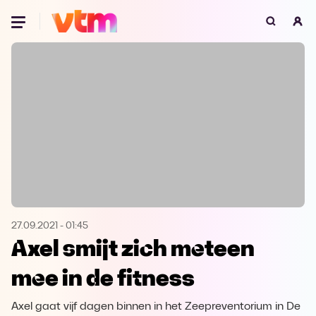
Oeps, browser niet ondersteund
Voor je onze programma's gaat ontdekken,
best je browser updaten of hieronder één
van de ondersteunde browsers
downloaden.
Google Chrome
Download
Firefox
Download
Safari
Download
27.09.2021
-
01:45
Axel smijt zich meteen
Microsoft Edge
Download
mee in de fitness
Opera
Download
Axel gaat vijf dagen binnen in het Zeepreventorium in De