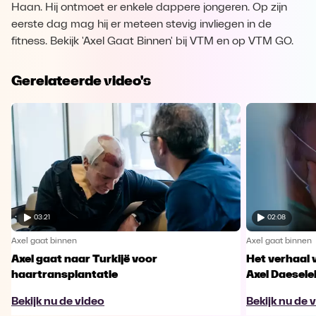
Haan. Hij ontmoet er enkele dappere jongeren. Op zijn
eerste dag mag hij er meteen stevig invliegen in de
fitness. Bekijk 'Axel Gaat Binnen' bij VTM en op VTM GO.
Gerelateerde video's
03:21
02:08
Axel gaat binnen
Axel gaat binnen
Axel gaat naar Turkijë voor
Het verhaal 
haartransplantatie
Axel Daesele
Bekijk nu de video
Bekijk nu de 