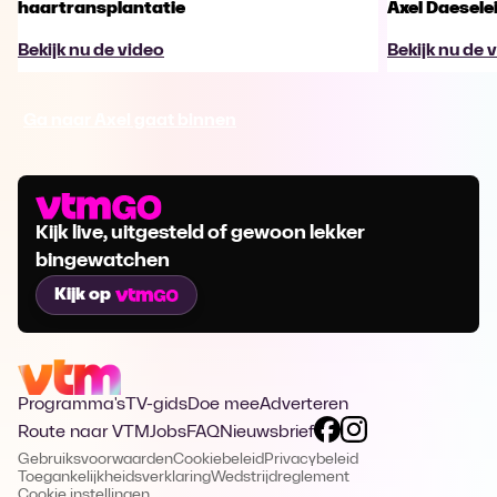
haartransplantatie
Axel Daesele
Bekijk nu de video
Bekijk nu de 
Ga naar Axel gaat binnen
Kijk live, uitgesteld of gewoon lekker
bingewatchen
Kijk op
Programma's
TV-gids
Doe mee
Adverteren
Route naar VTM
Jobs
FAQ
Nieuwsbrief
Gebruiksvoorwaarden
Cookiebeleid
Privacybeleid
Toegankelijkheidsverklaring
Wedstrijdreglement
Cookie instellingen