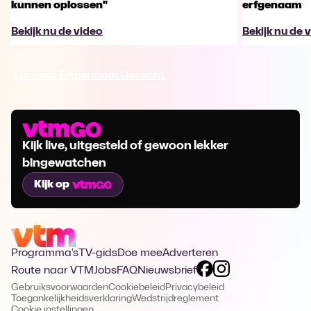
kunnen oplossen"
erfgenaam
Bekijk nu de video
Bekijk nu de 
Ga naar Erfgenaam Gezocht
Kijk live, uitgesteld of gewoon lekker
bingewatchen
Kijk op
Programma's
TV-gids
Doe mee
Adverteren
Route naar VTM
Jobs
FAQ
Nieuwsbrief
Gebruiksvoorwaarden
Cookiebeleid
Privacybeleid
Toegankelijkheidsverklaring
Wedstrijdreglement
Cookie instellingen