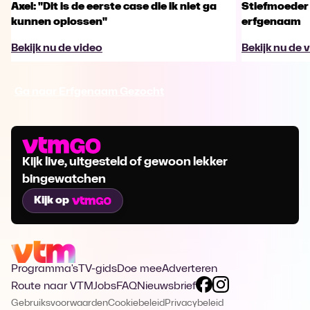
Axel: "Dit is de eerste case die ik niet ga
Stiefmoeder 
kunnen oplossen"
erfgenaam
Bekijk nu de video
Bekijk nu de 
Ga naar Erfgenaam Gezocht
Kijk live, uitgesteld of gewoon lekker
bingewatchen
Kijk op
Programma's
TV-gids
Doe mee
Adverteren
Route naar VTM
Jobs
FAQ
Nieuwsbrief
Gebruiksvoorwaarden
Cookiebeleid
Privacybeleid