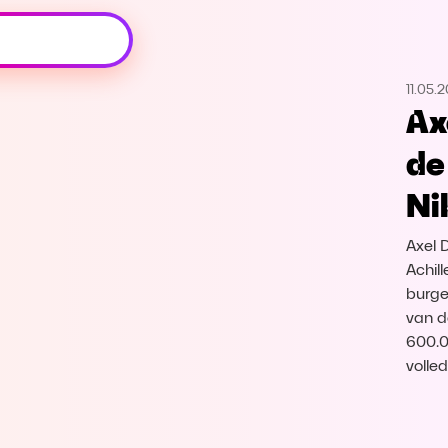
Oeps, browser niet ondersteund
11.05.2
Voor je onze programma's gaat ontdekken,
Ax
best je browser updaten of hieronder één
van de ondersteunde browsers
de
downloaden.
Ni
Google Chrome
Download
Axel 
Firefox
Download
Achil
burge
van d
Safari
Download
600.0
volle
Microsoft Edge
Download
Opera
Download