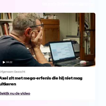
Ga naar Erfgenaam Gezocht
04:22
Erfgenaam Gezocht
Erfg
Axel zit met mega-erfenis die hij niet mag
Axe
uitkeren
erf
Bekijk nu de video
Bek