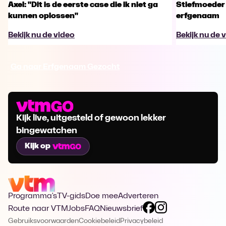
Axel: "Dit is de eerste case die ik niet ga
Stiefmoeder 
kunnen oplossen"
erfgenaam
Bekijk nu de video
Bekijk nu de 
Ga naar Erfgenaam Gezocht
Kijk live, uitgesteld of gewoon lekker
bingewatchen
Kijk op
Programma's
TV-gids
Doe mee
Adverteren
Route naar VTM
Jobs
FAQ
Nieuwsbrief
Gebruiksvoorwaarden
Cookiebeleid
Privacybeleid