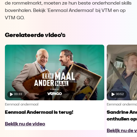
de rommelmarkt, moeten ze hun beste onderhandel skills
bovenhalen. Bekijk 'Eenmaal Andermaal' bij VTM en op
VTM GO.
Gerelateerde video's
00:33
00:52
Eenmaal andermaal
Eenmaal anderma
Eenmaal Andermaal is terug!
Sandrine An
onthullen opm
Bekijk nu de video
Bekijk nu de 