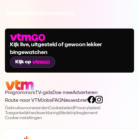
Ga naar Eenmaal andermaal
Kijk live, uitgesteld of gewoon lekker
bingewatchen
Kijk op
Programma's
TV-gids
Doe mee
Adverteren
Route naar VTM
Jobs
FAQ
Nieuwsbrief
Gebruiksvoorwaarden
Cookiebeleid
Privacybeleid
Toegankelijkheidsverklaring
Wedstrijdreglement
Cookie instellingen