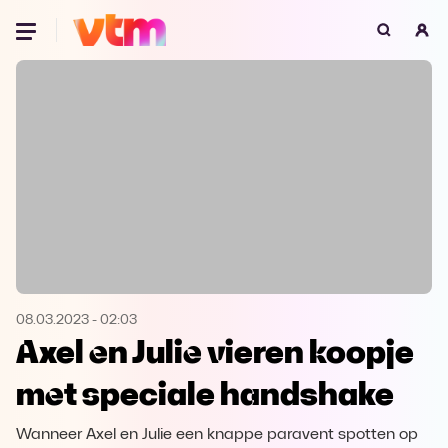
Oeps, browser niet ondersteund
Voor je onze programma's gaat ontdekken,
best je browser updaten of hieronder één
van de ondersteunde browsers
downloaden.
Google Chrome
Download
Firefox
Download
Safari
Download
08.03.2023
-
02:03
Axel en Julie vieren koopje
Microsoft Edge
Download
met speciale handshake
Opera
Download
Wanneer Axel en Julie een knappe paravent spotten op