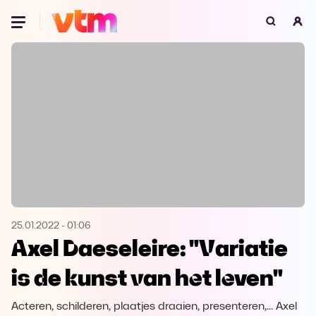
Oeps, browser niet ondersteund
Voor je onze programma's gaat ontdekken,
best je browser updaten of hieronder één
van de ondersteunde browsers
downloaden.
Google Chrome
Download
Firefox
Download
Safari
Download
25.01.2022
-
01:06
Axel Daeseleire: "Variatie
Microsoft Edge
Download
is de kunst van het leven"
Opera
Download
Acteren, schilderen, plaatjes draaien, presenteren,... Axel