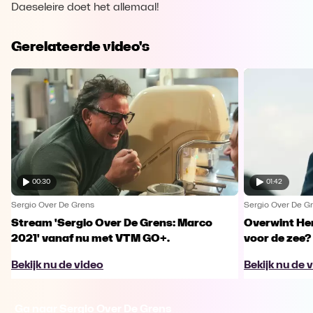
Daeseleire doet het allemaal!
Gerelateerde video's
00:30
01:42
Sergio Over De Grens
Sergio Over De G
Stream 'Sergio Over De Grens: Marco
Overwint He
2021' vanaf nu met VTM GO+.
voor de zee?
Bekijk nu de video
Bekijk nu de 
Ga naar Sergio Over De Grens