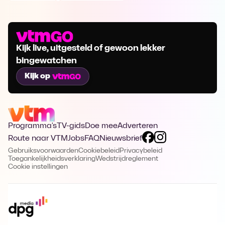
Kijk live, uitgesteld of gewoon lekker
bingewatchen
Kijk op
Programma's
TV-gids
Doe mee
Adverteren
Route naar VTM
Jobs
FAQ
Nieuwsbrief
Gebruiksvoorwaarden
Cookiebeleid
Privacybeleid
Toegankelijkheidsverklaring
Wedstrijdreglement
Cookie instellingen