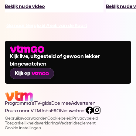
Bekijk nu de video
Bekijk nu de 
Ga naar Sergio & Axel: van de Kaart
Kijk live, uitgesteld of gewoon lekker
bingewatchen
Kijk op
Programma's
TV-gids
Doe mee
Adverteren
Route naar VTM
Jobs
FAQ
Nieuwsbrief
Gebruiksvoorwaarden
Cookiebeleid
Privacybeleid
Toegankelijkheidsverklaring
Wedstrijdreglement
Cookie instellingen