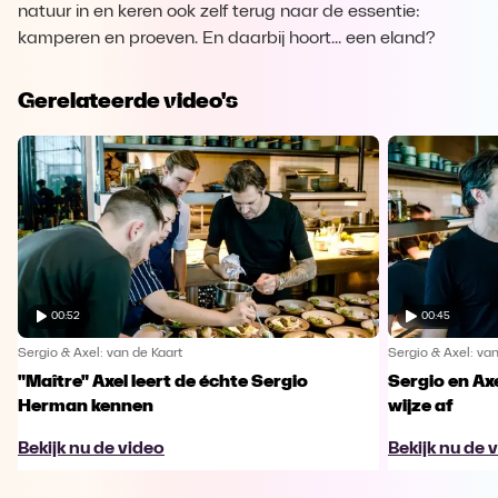
natuur in en keren ook zelf terug naar de essentie:
kamperen en proeven. En daarbij hoort... een eland?
Gerelateerde video's
00:52
00:45
Sergio & Axel: van de Kaart
Sergio & Axel: van
"Maître" Axel leert de échte Sergio
Sergio en Axe
Herman kennen
wijze af
Bekijk nu de video
Bekijk nu de 