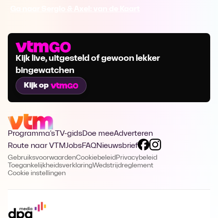
Ga naar Sergio & Axel: van de Kaart
Kijk live, uitgesteld of gewoon lekker
bingewatchen
Kijk op
Programma's
TV-gids
Doe mee
Adverteren
Route naar VTM
Jobs
FAQ
Nieuwsbrief
Gebruiksvoorwaarden
Cookiebeleid
Privacybeleid
Toegankelijkheidsverklaring
Wedstrijdreglement
Cookie instellingen