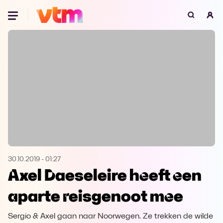
Oeps, browser niet ondersteund
Voor je onze programma's gaat ontdekken,
best je browser updaten of hieronder één
van de ondersteunde browsers
downloaden.
Google Chrome
Download
Firefox
Download
Safari
Download
30.10.2019
-
01:27
Axel Daeseleire heeft een
Microsoft Edge
Download
aparte reisgenoot mee
Opera
Download
Sergio & Axel gaan naar Noorwegen. Ze trekken de wilde