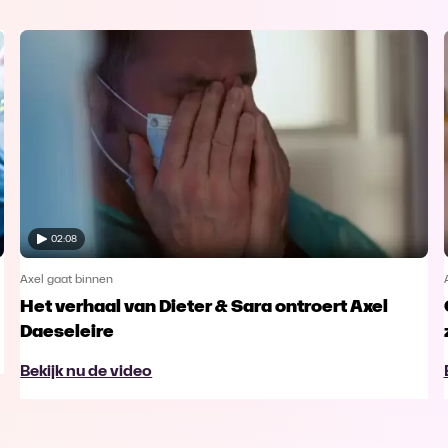
02:08
Axel gaat binnen
Het verhaal van Dieter & Sara ontroert Axel
Daeseleire
Bekijk nu de video