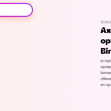
Oeps, browser niet ondersteund
13.09.
Voor je onze programma's gaat ontdekken,
Ax
best je browser updaten of hieronder één
van de ondersteunde browsers
op
downloaden.
Bi
Google Chrome
Download
In he
Firefox
Download
opnie
binne
aflev
Safari
Download
en op
Microsoft Edge
Download
Opera
Download