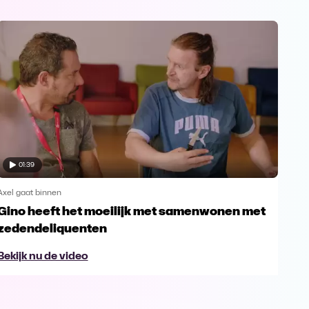
01:39
Axel gaat binnen
Axel 
Gino heeft het moeilijk met samenwonen met
Emo
zedendeliquenten
van
Bekijk nu de video
Bek