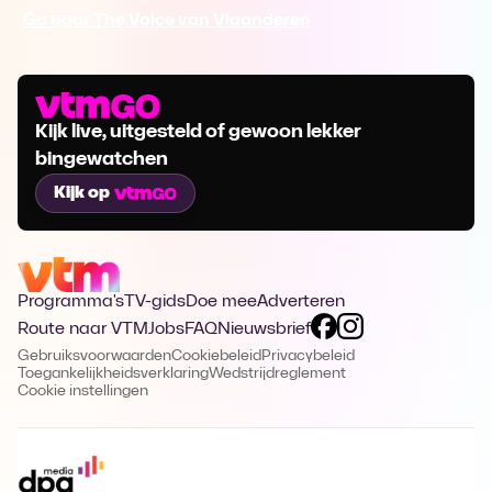
Ga naar The Voice van Vlaanderen
Kijk live, uitgesteld of gewoon lekker
bingewatchen
Kijk op
Programma's
TV-gids
Doe mee
Adverteren
Route naar VTM
Jobs
FAQ
Nieuwsbrief
Gebruiksvoorwaarden
Cookiebeleid
Privacybeleid
Toegankelijkheidsverklaring
Wedstrijdreglement
Cookie instellingen