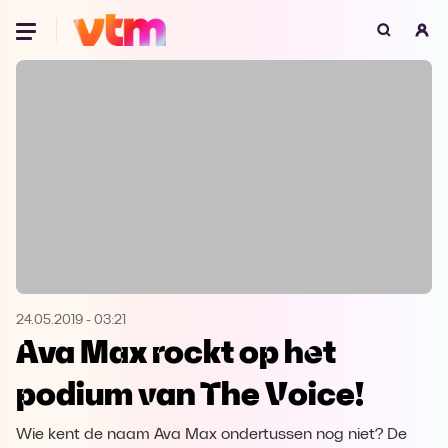
Oeps, browser niet ondersteund
Voor je onze programma's gaat ontdekken,
best je browser updaten of hieronder één
van de ondersteunde browsers
downloaden.
Google Chrome
Download
Firefox
Download
Safari
Download
24.05.2019
-
03:21
Ava Max rockt op het
Microsoft Edge
Download
podium van The Voice!
Opera
Download
Wie kent de naam Ava Max ondertussen nog niet? De