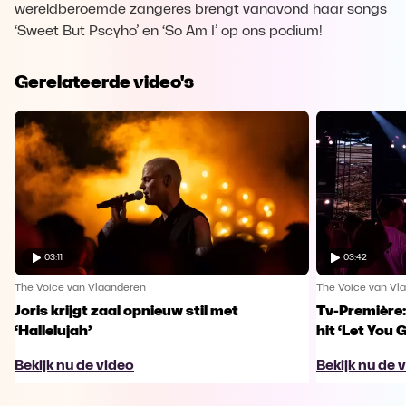
wereldberoemde zangeres brengt vanavond haar songs
‘Sweet But Pscyho’ en ‘So Am I’ op ons podium!
Gerelateerde video's
03:11
03:42
The Voice van Vlaanderen
The Voice van Vl
Joris krijgt zaal opnieuw stil met
Tv-Première:
‘Hallelujah’
hit ‘Let You 
Bekijk nu de video
Bekijk nu de 