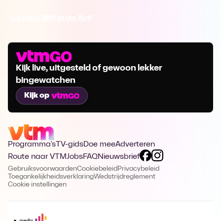
Ga naar Blijf in uw Kot!
Kijk live, uitgesteld of gewoon lekker
bingewatchen
Kijk op
Programma's
TV-gids
Doe mee
Adverteren
Route naar VTM
Jobs
FAQ
Nieuwsbrief
Gebruiksvoorwaarden
Cookiebeleid
Privacybeleid
Toegankelijkheidsverklaring
Wedstrijdreglement
Cookie instellingen