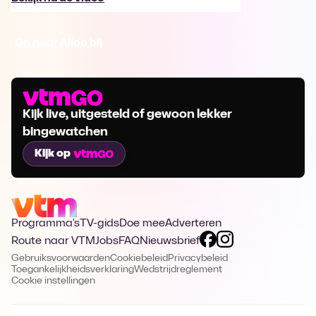
Ga naar Alloo bij
Kijk live, uitgesteld of gewoon lekker
bingewatchen
Kijk op
Programma's
TV-gids
Doe mee
Adverteren
Route naar VTM
Jobs
FAQ
Nieuwsbrief
Gebruiksvoorwaarden
Cookiebeleid
Privacybeleid
Toegankelijkheidsverklaring
Wedstrijdreglement
Cookie instellingen