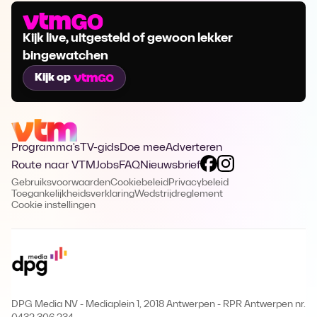
Kijk live, uitgesteld of gewoon lekker
bingewatchen
Kijk op
Programma's
TV-gids
Doe mee
Adverteren
Route naar VTM
Jobs
FAQ
Nieuwsbrief
Gebruiksvoorwaarden
Cookiebeleid
Privacybeleid
Toegankelijkheidsverklaring
Wedstrijdreglement
Cookie instellingen
DPG Media NV - Mediaplein 1, 2018 Antwerpen
-
RPR Antwerpen nr.