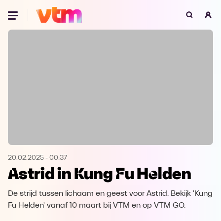
Oeps, browser niet ondersteund
Voor je onze programma's gaat ontdekken,
best je browser updaten of hieronder één
van de ondersteunde browsers
downloaden.
Google Chrome
Download
Firefox
Download
Safari
Download
20.02.2025
-
00:37
Astrid in Kung Fu Helden
Microsoft Edge
Download
De strijd tussen lichaam en geest voor Astrid. Bekijk 'Kung
Opera
Download
Fu Helden' vanaf 10 maart bij VTM en op VTM GO.