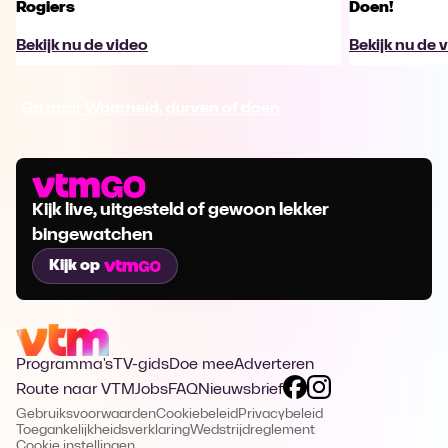
Rogiers
Doen!
Bekijk nu de video
Bekijk nu de 
Ga naar Waarheid, durven of doen
Kijk live, uitgesteld of gewoon lekker
bingewatchen
Kijk op
Programma's
TV-gids
Doe mee
Adverteren
Route naar VTM
Jobs
FAQ
Nieuwsbrief
Gebruiksvoorwaarden
Cookiebeleid
Privacybeleid
Toegankelijkheidsverklaring
Wedstrijdreglement
Cookie instellingen