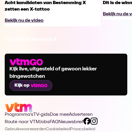
Acht kandidaten van Bestemming X
Dit is de wi
zetten een X-tattoo
Bekijk nu de 
Bekijk nu de video
Ga naar Bestemming X
Kijk live, uitgesteld of gewoon lekker
bingewatchen
Kijk op
Programma's
TV-gids
Doe mee
Adverteren
Route naar VTM
Jobs
FAQ
Nieuwsbrief
Gebruiksvoorwaarden
Cookiebeleid
Privacybeleid