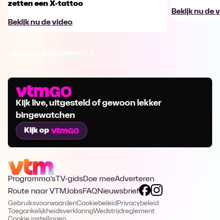
zetten een X-tattoo
Bekijk nu de 
Bekijk nu de video
Ga naar Bestemming X
Kijk live, uitgesteld of gewoon lekker
bingewatchen
Kijk op
Programma's
TV-gids
Doe mee
Adverteren
Route naar VTM
Jobs
FAQ
Nieuwsbrief
Gebruiksvoorwaarden
Cookiebeleid
Privacybeleid
Toegankelijkheidsverklaring
Wedstrijdreglement
Cookie instellingen